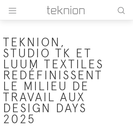
TEKNION,
STUDIO TK ET
LUUM TEXTILES
REDÉFINISSENT
LE MILIEU DE
TRAVAIL AUX
DESIGN DAYS
2025