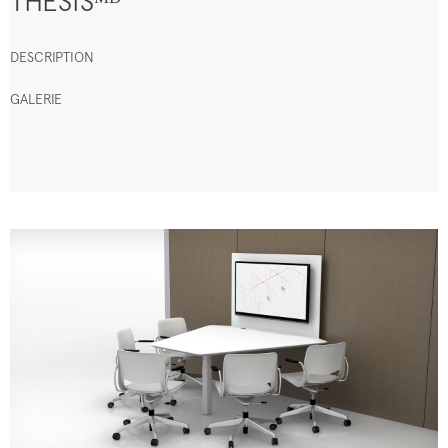
THESISᴹᴰ
DESCRIPTION
GALERIE