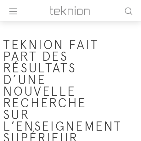
TEKNION FAIT
PART DES
RÉSULTATS
D’UNE
NOUVELLE
RECHERCHE
SUR
L’ENSEIGNEMENT
SUPÉRIEUR