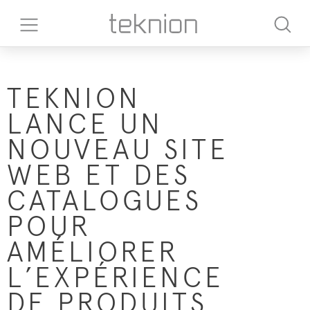
TEKNION
LANCE UN
NOUVEAU SITE
WEB ET DES
CATALOGUES
POUR
AMÉLIORER
L’EXPÉRIENCE
DE PRODUITS