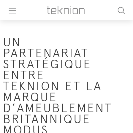
UN
PARTENARIAT
STRATÉGIQUE
ENTRE
TEKNION ET LA
MARQUE
D’AMEUBLEMENT
BRITANNIQUE
MODUS