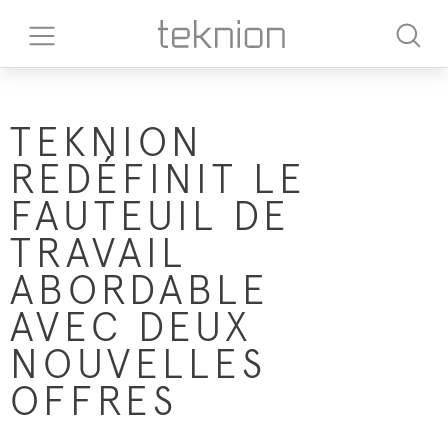
TEKNION
REDÉFINIT LE
FAUTEUIL DE
TRAVAIL
ABORDABLE
AVEC DEUX
NOUVELLES
OFFRES